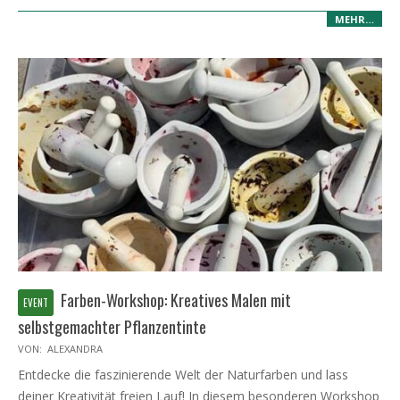
MEHR…
Farben-Workshop: Kreatives Malen mit
selbstgemachter Pflanzentinte
2026-
VON:
ALEXANDRA
03-
Entdecke die faszinierende Welt der Naturfarben und lass
06
deiner Kreativität freien Lauf! In diesem besonderen Workshop