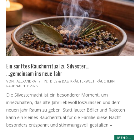
Ein sanftes Räucherritual zu Silvester…
...gemeinsam ins neue Jahr
2025-
VON:
ALEXANDRA
IN:
DIES & DAS
,
KRÄUTERWELT
,
RÄUCHERN
,
RAUHNÄCHTE 2025
12-
Die Silvesternacht ist ein besonderer Moment, um
29
innezuhalten, das alte Jahr liebevoll loszulassen und dem
neuen Jahr Raum zu geben. Statt lauter Böller und Raketen
kann ein kleines Räucherritual für die Familie diese Nacht
besonders entspannt und stimmungsvoll gestalten –
MEHR…