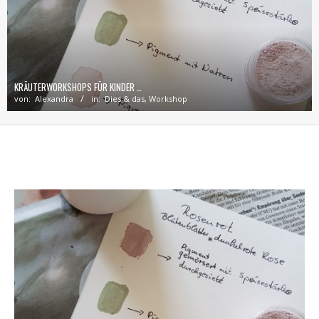
KRÄUTERWORKSHOPS FÜR KINDER …
von:
Alexandra
in:
Dies & das
,
Workshop