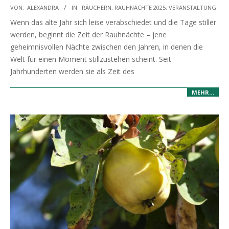
2025-
VON:
ALEXANDRA
IN:
RÄUCHERN
,
RAUHNÄCHTE 2025
,
VERANSTALTUNG
10-
Wenn das alte Jahr sich leise verabschiedet und die Tage stiller
22
werden, beginnt die Zeit der Rauhnächte – jene
geheimnisvollen Nächte zwischen den Jahren, in denen die
Welt für einen Moment stillzustehen scheint. Seit
Jahrhunderten werden sie als Zeit des
MEHR…