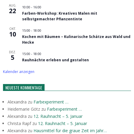
Beiträge
AUG.
10:00
-
16:00
22
Farben-Workshop: Kreatives Malen mit
selbstgemachter Pflanzentinte
OKT.
15:00
-
18:00
10
Kochen mit Bäumen – Kulinarische Schätze aus Wald und
Hecke
DEZ.
15:00
-
18:00
5
Rauhnächte erleben und gestalten
Kalender anzeigen
NEUESTE KOMMENTAGE
Alexandra
zu
Farbexperiment …
Heidemarie Götz
zu
Farbexperiment …
Alexandra
zu
12. Rauhnacht – 5. Januar
Christa Rapf
zu
12. Rauhnacht – 5. Januar
Alexandra
zu
Hausmittel für die graue Zeit im Jahr…