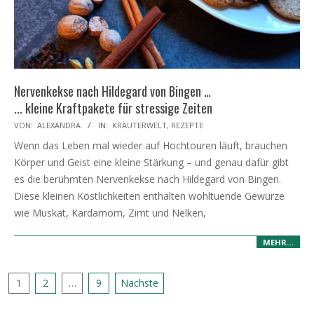
Nervenkekse nach Hildegard von Bingen …
... kleine Kraftpakete für stressige Zeiten
2025-
VON:
ALEXANDRA
IN:
KRÄUTERWELT
,
REZEPTE
03-
Wenn das Leben mal wieder auf Hochtouren läuft, brauchen
07
Körper und Geist eine kleine Stärkung – und genau dafür gibt
es die berühmten Nervenkekse nach Hildegard von Bingen.
Diese kleinen Köstlichkeiten enthalten wohltuende Gewürze
wie Muskat, Kardamom, Zimt und Nelken,
MEHR…
Seitennummerierung
1
2
…
9
Nächste
der