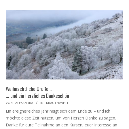
Weihnachtliche Grüße …
... und ein herzliches Dankeschön
2025-
VON:
ALEXANDRA
IN:
KRÄUTERWELT
12-
Ein ereignisreiches Jahr neigt sich dem Ende zu – und ich
17
möchte diese Zeit nutzen, um von Herzen Danke zu sagen.
Danke für eure Teilnahme an den Kursen, euer Interesse an