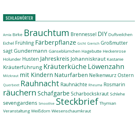
SCHLAGWÖRTER
Brauchtum
DIY
Brennessel
Birke
Duftveilchen
Amla
Färberpflanze
Frühling
Großmutter
Eichel
Gicht
Giersch
Gundermann
sagt
Gänseblümchen
Hagebutte
Heckenrose
Jahreskreis
Johanniskraut
Husten
Holunder
Kastanie
Löwenzahn
Kräuterküche
Kräuterführung
mit Kindern
Naturfarben
Nelkenwurz
Ostern
Milzkraut
Rauhnacht
Rauhnächte
Rosmarin
Querbeet
Rheuma
räuchern
Schafgarbe
Scharbockskraut
Schlehe
Steckbrief
sevengardens
Thymian
Smoothie
Veranstaltung
Weißdorn
Wiesenschaumkraut