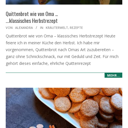
Quittenbrot wie von Oma …
...klassisches Herbstrezept
2025-
VON:
ALEXANDRA
IN:
KRÄUTERWELT
,
REZEPTE
10-
Quittenbrot wie von Oma – klassisches Herbstrezept Heute
15
feiere ich in meiner Küche den Herbst. Ich habe mir
vorgenommen, Quittenbrot nach Omas Art zuzubereiten –
ganz ohne Schnickschnack, nur mit Geduld und Zeit. Für mich
gehört dieses einfache, ehrliche Quittenrezept
MEHR…