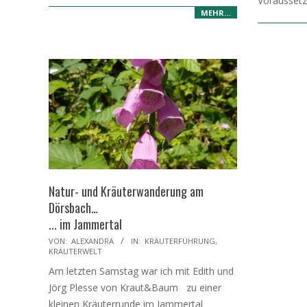
Voraussetz
MEHR…
Natur- und Kräuterwanderung am
Dörsbach…
... im Jammertal
2023-
VON:
ALEXANDRA
IN:
KRÄUTERFÜHRUNG
,
KRÄUTERWELT
06-
Am letzten Samstag war ich mit Edith und
08
Jörg Plesse von Kraut&Baum zu einer
kleinen Kräuterrunde im Jammertal