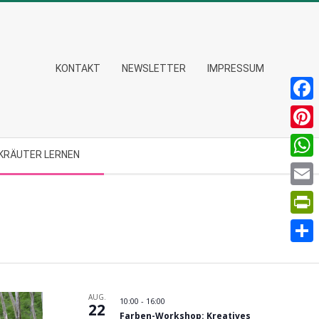
KONTAKT
NEWSLETTER
IMPRESSUM
Faceb
Pinter
KRÄUTER LERNEN
What
Email
PrintF
Teilen
AUG.
10:00
-
16:00
22
Farben-Workshop: Kreatives