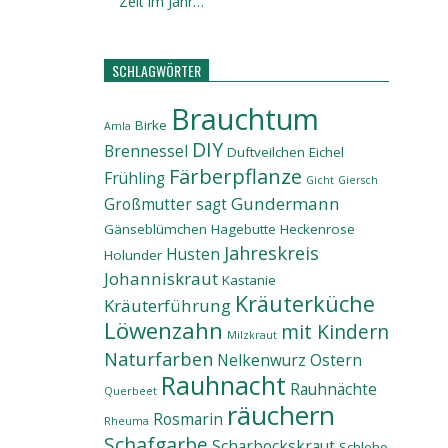
Zeit im Jahr…
SCHLAGWÖRTER
Brauchtum
Birke
Amla
DIY
Brennessel
Duftveilchen
Eichel
Färberpflanze
Frühling
Gicht
Giersch
Gundermann
Großmutter sagt
Gänseblümchen
Hagebutte
Heckenrose
Jahreskreis
Husten
Holunder
Johanniskraut
Kastanie
Kräuterküche
Kräuterführung
Löwenzahn
mit Kindern
Milzkraut
Naturfarben
Nelkenwurz
Ostern
Rauhnacht
Rauhnächte
Querbeet
räuchern
Rosmarin
Rheuma
Schafgarbe
Scharbockskraut
Schlehe