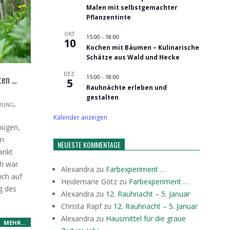
Malen mit selbstgemachter
Pflanzentinte
OKT.
15:00
-
18:00
10
Kochen mit Bäumen – Kulinarische
Schätze aus Wald und Hecke
DEZ.
15:00
-
18:00
ten …
5
Rauhnächte erleben und
gestalten
RUNG
,
Kalender anzeigen
nügen,
em
NEUESTE KOMMENTAGE
ankt
h war
Alexandra
zu
Farbexperiment …
ich auf
Heidemarie Götz
zu
Farbexperiment …
g des
Alexandra
zu
12. Rauhnacht – 5. Januar
Christa Rapf
zu
12. Rauhnacht – 5. Januar
Alexandra
zu
Hausmittel für die graue
MEHR…