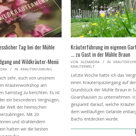
esslicher Tag bei der Mühle
Kräuterführung im eigenen Gar
... zu Gast in der Mühle Braun
dgang und Wildkräuter-Menü
2023-
VON:
ALEXANDRA
IN:
KRÄUTERFÜH
KRÄUTERWELT
06-
NDRA
IN:
KRÄUTERFÜHRUNG
Letzte Woche hatte ich das Verg
13
mich sehr, euch von unserem
einen Kräuterspaziergang auf d
en Kräuterworkshop am
Grundstück der Mühle Braun in S
n Samstag zu berichten. Es ist
Goarshausen zu unternehmen. Ic
er ein besonderes Vergnügen,
gespannt darauf, welche Kräuter 
ie Welt der heimischen
dem weitläufigen Gelände entlan
herzubringen. Mit 20
Bachs entdecken würde.
innen und strahlendem
in hatten wir die besten