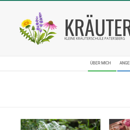
Skip
to
KRÄUTER
content
KLEINE KRÄUTERSCHULE PATERSBERG
Secondary
ÜBER MICH
ANG
Navigation
Menu