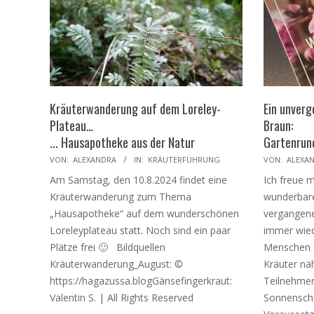
Kräuterwanderung auf dem Loreley-
Ein unverg
Plateau…
Braun:
... Hausapotheke aus der Natur
Gartenrun
2024-
2024-
VON:
ALEXANDRA
IN:
KRÄUTERFÜHRUNG
VON:
ALEXA
08-
07-
Am Samstag, den 10.8.2024 findet eine
Ich freue 
06
23
Kräuterwanderung zum Thema
wunderbar
„Hausapotheke“ auf dem wunderschönen
vergangene
Loreleyplateau statt. Noch sind ein paar
immer wied
Plätze frei 🙂 Bildquellen
Menschen d
Kräuterwanderung_August: ©
Kräuter nä
https://hagazussa.blogGänsefingerkraut:
Teilnehmer
Valentin S. | All Rights Reserved
Sonnensche