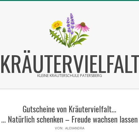
Skip
to
content
KRÄUTERVIELFAL
KLEINE KRÄUTERSCHULE PATERSBERG
Primary
Secondary
Navigation
Navigation
Gutscheine von Kräutervielfalt…
Menu
Menu
... Natürlich schenken – Freude wachsen lassen
VON:
ALEXANDRA