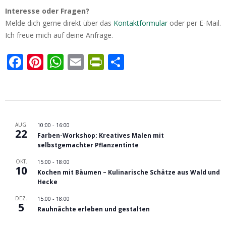
Interesse oder Fragen?
Melde dich gerne direkt über das
Kontaktformular
oder per E-Mail.
Ich freue mich auf deine Anfrage.
Facebook
Pinterest
WhatsApp
Email
PrintFriendly
Teilen
2025-
12-
AUG.
10:00
-
16:00
17
22
Farben-Workshop: Kreatives Malen mit
selbstgemachter Pflanzentinte
OKT.
15:00
-
18:00
10
Kochen mit Bäumen – Kulinarische Schätze aus Wald und
Hecke
DEZ.
15:00
-
18:00
5
Rauhnächte erleben und gestalten