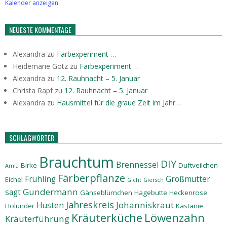
Kalender anzeigen
NEUESTE KOMMENTAGE
Alexandra
zu
Farbexperiment …
Heidemarie Götz
zu
Farbexperiment …
Alexandra
zu
12. Rauhnacht – 5. Januar
Christa Rapf
zu
12. Rauhnacht – 5. Januar
Alexandra
zu
Hausmittel für die graue Zeit im Jahr…
SCHLAGWÖRTER
Brauchtum
DIY
Brennessel
Birke
Duftveilchen
Amla
Färberpflanze
Frühling
Großmutter
Eichel
Gicht
Giersch
Gundermann
sagt
Gänseblümchen
Hagebutte
Heckenrose
Jahreskreis
Johanniskraut
Husten
Holunder
Kastanie
Löwenzahn
Kräuterküche
Kräuterführung