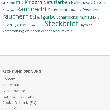
mit Kindern
Naturfarben
Nelkenwurz
Ostern
Milzkraut
Rauhnacht
Rauhnächte
Rosmarin
Querbeet
Rheuma
räuchern
Schafgarbe
Scharbockskraut
Schlehe
Steckbrief
sevengardens
Thymian
Smoothie
Veranstaltung
Weißdorn
Wiesenschaumkraut
RECHT UND ORDNUNG
Kontakt
Impressum
Bildnachweise
Datenschutzerklärung
Cookie-Richtlinie (EU)
media-Kit