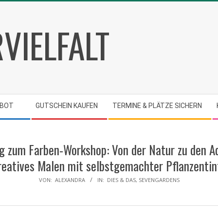
VIELFALT
Primary
Navigation
Menu
EBOT
GUTSCHEIN KAUFEN
TERMINE & PLÄTZE SICHERN
g zum Farben-Workshop: Von der Natur zu den A
reatives Malen mit selbstgemachter Pflanzentin
VON:
ALEXANDRA
IN:
DIES & DAS
,
SEVENGARDENS