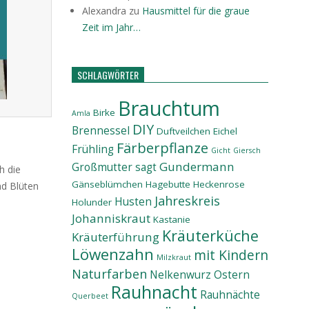
Alexandra
zu
Hausmittel für die graue
Zeit im Jahr…
SCHLAGWÖRTER
Brauchtum
Birke
Amla
DIY
Brennessel
Duftveilchen
Eichel
Färberpflanze
Frühling
Gicht
Giersch
Gundermann
Großmutter sagt
h die
Gänseblümchen
Hagebutte
Heckenrose
nd Blüten
Jahreskreis
Husten
Holunder
Johanniskraut
Kastanie
Kräuterküche
Kräuterführung
Löwenzahn
mit Kindern
Milzkraut
Naturfarben
Nelkenwurz
Ostern
Rauhnacht
Rauhnächte
Querbeet