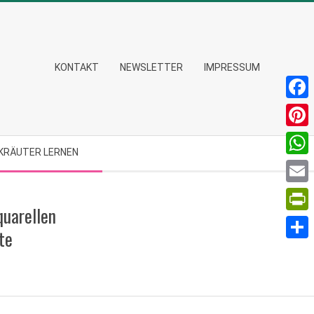
KONTAKT
NEWSLETTER
IMPRESSUM
Faceb
Pinter
KRÄUTER LERNEN
What
Email
quarellen
PrintF
te
Teilen