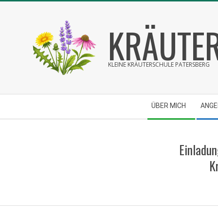
Skip
to
KRÄUTER
content
KLEINE KRÄUTERSCHULE PATERSBERG
Secondary
ÜBER MICH
ANG
Navigation
Menu
Einladun
K