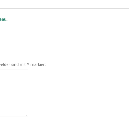
teau…
Felder sind mit
*
markiert