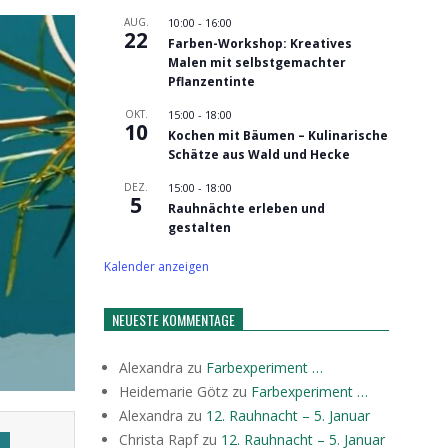
AUG.
10:00
-
16:00
22
Farben-Workshop: Kreatives
Malen mit selbstgemachter
Pflanzentinte
OKT.
15:00
-
18:00
10
Kochen mit Bäumen – Kulinarische
Schätze aus Wald und Hecke
DEZ.
15:00
-
18:00
5
Rauhnächte erleben und
gestalten
Kalender anzeigen
NEUESTE KOMMENTAGE
Alexandra
zu
Farbexperiment …
Heidemarie Götz
zu
Farbexperiment …
Alexandra
zu
12. Rauhnacht – 5. Januar
Christa Rapf
zu
12. Rauhnacht – 5. Januar