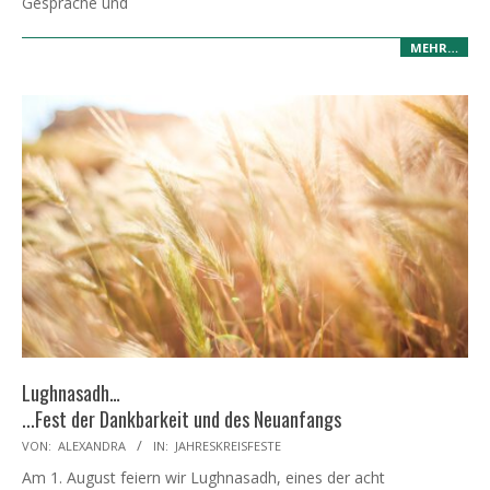
Gespräche und
MEHR…
Lughnasadh…
...Fest der Dankbarkeit und des Neuanfangs
2025-
VON:
ALEXANDRA
IN:
JAHRESKREISFESTE
07-
Am 1. August feiern wir Lughnasadh, eines der acht