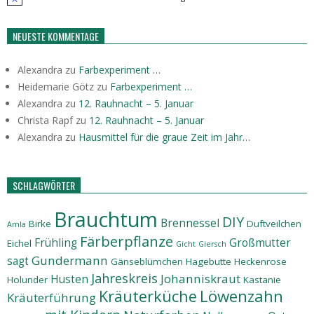
Hinweis
NEUESTE KOMMENTAGE
Alexandra
zu
Farbexperiment …
Heidemarie Götz
zu
Farbexperiment …
Alexandra
zu
12. Rauhnacht – 5. Januar
Christa Rapf
zu
12. Rauhnacht – 5. Januar
Alexandra
zu
Hausmittel für die graue Zeit im Jahr…
SCHLAGWÖRTER
Brauchtum
DIY
Brennessel
Birke
Duftveilchen
Amla
Färberpflanze
Frühling
Großmutter
Eichel
Gicht
Giersch
Gundermann
sagt
Gänseblümchen
Hagebutte
Heckenrose
Jahreskreis
Johanniskraut
Husten
Holunder
Kastanie
Löwenzahn
Kräuterküche
Kräuterführung