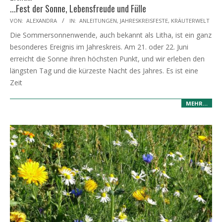
...Fest der Sonne, Lebensfreude und Fülle
2025-
VON:
ALEXANDRA
IN:
ANLEITUNGEN
,
JAHRESKREISFESTE
,
KRÄUTERWELT
06-
Die Sommersonnenwende, auch bekannt als Litha, ist ein ganz
19
besonderes Ereignis im Jahreskreis. Am 21. oder 22. Juni
erreicht die Sonne ihren höchsten Punkt, und wir erleben den
längsten Tag und die kürzeste Nacht des Jahres. Es ist eine
Zeit
MEHR…