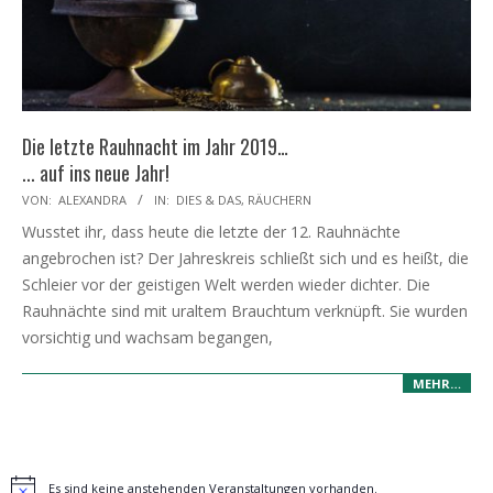
Die letzte Rauhnacht im Jahr 2019…
... auf ins neue Jahr!
2020-
VON:
ALEXANDRA
IN:
DIES & DAS
,
RÄUCHERN
01-
Wusstet ihr, dass heute die letzte der 12. Rauhnächte
05
angebrochen ist? Der Jahreskreis schließt sich und es heißt, die
Schleier vor der geistigen Welt werden wieder dichter. Die
Rauhnächte sind mit uraltem Brauchtum verknüpft. Sie wurden
vorsichtig und wachsam begangen,
MEHR…
Es sind keine anstehenden Veranstaltungen vorhanden.