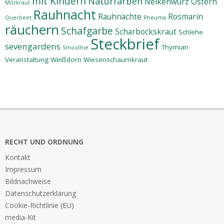
mit Kindern
Naturfarben
Nelkenwurz
Ostern
Milzkraut
Rauhnacht
Rauhnächte
Rosmarin
Querbeet
Rheuma
räuchern
Schafgarbe
Scharbockskraut
Schlehe
Steckbrief
sevengardens
Thymian
Smoothie
Veranstaltung
Weißdorn
Wiesenschaumkraut
RECHT UND ORDNUNG
Kontakt
Impressum
Bildnachweise
Datenschutzerklärung
Cookie-Richtlinie (EU)
media-Kit