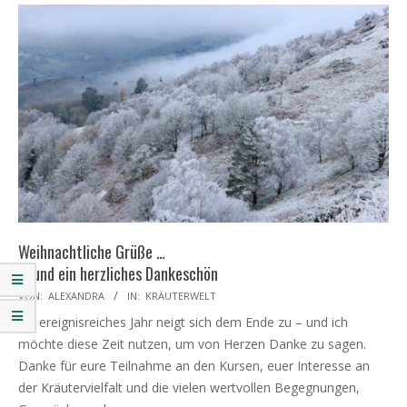
Weihnachtliche Grüße …
... und ein herzliches Dankeschön
2025-
VON:
ALEXANDRA
IN:
KRÄUTERWELT
12-
Ein ereignisreiches Jahr neigt sich dem Ende zu – und ich
17
möchte diese Zeit nutzen, um von Herzen Danke zu sagen.
Danke für eure Teilnahme an den Kursen, euer Interesse an
der Kräutervielfalt und die vielen wertvollen Begegnungen,