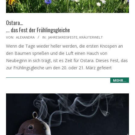
Ostara…
... das Fest der Frühlingsgleiche
2025-
VON:
ALEXANDRA
IN:
JAHRESKREISFESTE
,
KRÄUTERWELT
03-
Wenn die Tage wieder heller werden, die ersten Knospen an
17
den Bäumen sprießen und die Luft einen Hauch von
Neubeginn in sich trägt, ist es Zeit für Ostara. Dieses Fest, das
zur Frühlingsgleiche um den 20. oder 21. März gefeiert
MEHR…